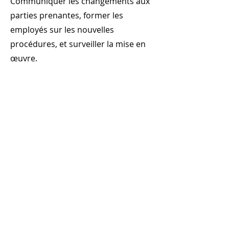
Communiquer les changements aux
parties prenantes, former les
employés sur les nouvelles
procédures, et surveiller la mise en
œuvre.
8. Surveiller et évaluer les résultats :
- Suivi des performances : Mettre en
place des mécanismes pour
surveiller les performances des
processus après la mise en œuvre
des améliorations.