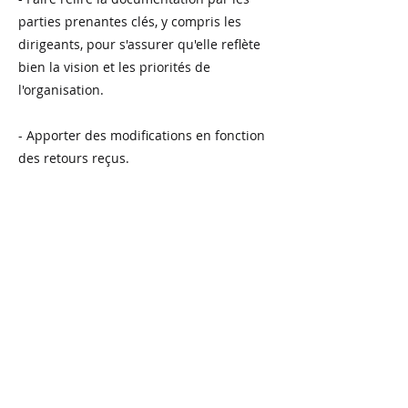
parties prenantes clés, y compris les
dirigeants, pour s'assurer qu'elle reflète
bien la vision et les priorités de
l'organisation.
- Apporter des modifications en fonction
des retours reçus.
6. Finaliser et diffuser la documentation :
- Finaliser la documentation et la valider
auprès de la direction.
- Diffuser la documentation aux équipes
concernées et l'intégrer dans les