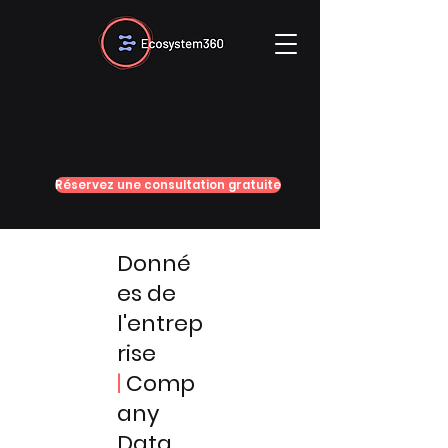
Réservez une consultation gratuite
Donné
es de
l'entrep
rise
|
Comp
any
Data