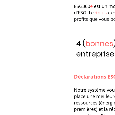
ESG360
+
est un mo
d'ESG. Le
+plus
c'e
profits que vous p
4 (
bonnes
entreprise
Déclarations ES
Notre système vous
place une meilleur
ressources (énergi
premières) et la r