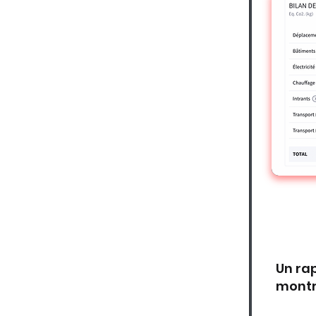
Un ra
montr