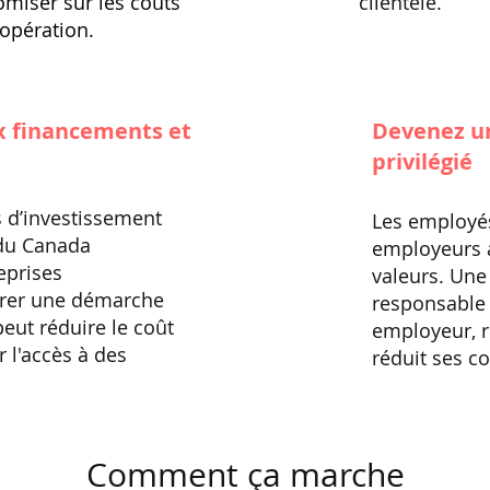
miser sur les coûts
clientèle.
'opération.
ux financements et
Devenez un
privilégié
 d’investissement
Les employé
du Canada
employeurs a
reprises
valeurs. Une
grer une démarche
responsable
eut réduire le coût
employeur, r
er l'accès à des
réduit ses co
Comment ça marche