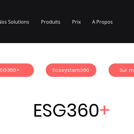
Nos Solutions
Produits
Prix
A Propos
ESG360+
Ecosystem360
Sur m
ESG360
+