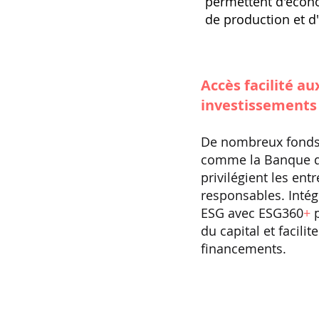
permettent d'écono
de production et d
Accès facilité a
investissements
De nombreux fonds
comme la Banque 
privilégient les ent
responsables. Inté
ESG avec ESG360
+
p
du capital et facilit
financements.