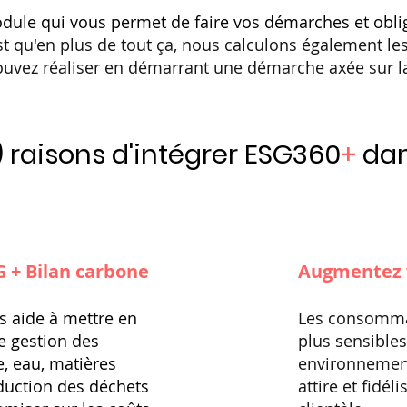
dule qui vous permet de faire vos démarches et obli
st qu'en plus de tout ça, nous calculons également l
ouvez réaliser en démarrant une démarche axée sur la
) raisons d'intégrer ESG360
+
dan
G + Bilan carbone
Augmentez v
 aide à mettre en
Les consomma
e gestion des
plus sensibles
e, eau, matières
environnement
éduction des déchets
attire et fidél